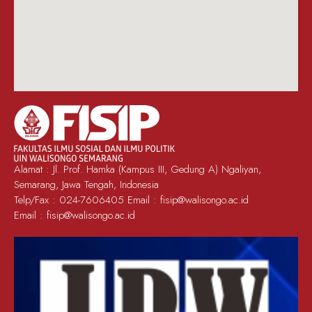
Alamat : Jl. Prof. Hamka (Kampus III, Gedung A) Ngaliyan,
Semarang, Jawa Tengah, Indonesia
Telp/Fax : 024-7606405 Email :
fisip@walisongo.ac.id
Email :
fisip@walisongo.ac.id